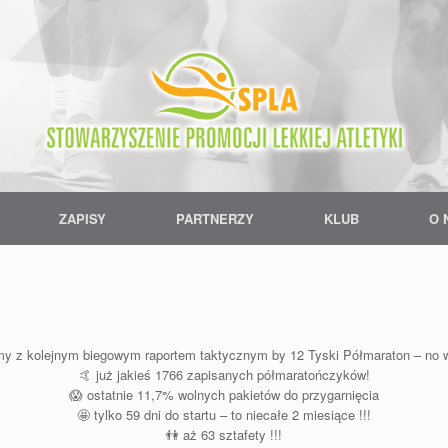
ZAPISY
PARTNERZY
KLUB
O 
y z kolejnym biegowym raportem taktycznym by
12 Tyski Półmaraton
– no w
🤙
już jakieś 1766 zapisanych półmaratończyków!
😱
ostatnie 11,7% wolnych pakietów do przygarnięcia
🤩
tylko 59 dni do startu – to niecałe 2 miesiące !!!
👫
aż 63 sztafety !!!