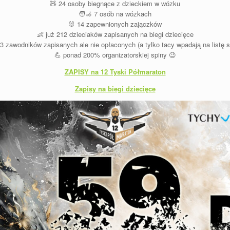
🧸
24 osoby biegnące z dzieckiem w wózku
🧑‍🦽
7 osób na wózkach
🐰
14 zapewnionych zajączków
👶
już 212 dzieciaków zapisanych na biegi dziecięce
3 zawodników zapisanych ale nie opłaconych (a tylko tacy wpadają na listę s
💪
ponad 200% organizatorskiej spiny
😉
ZAPISY na 12 Tyski Półmaraton
Zapisy na biegi dziecięce