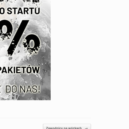
Zawodnicy na wózkach
→