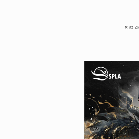
❌
aż 26