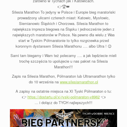
zarówno w Tychach jak i Katowicach.
👉
🏆
👑
Silesia Marathon To jedyny w Polsce i Europie bieg maratoński
prowadzony ulicami czterech miast: Katowic, Mysłowic,
Siemianowic Śląskich i Chorzowa. Silesia Marathon to
największa impreza biegowa na Śląsku i jednocześnie jeden z
największych maratonów w Polsce. Na pewno dla wielu z Was
start w Tyskim Półmaratonie to tylko rozgrzewka przed
koronnym dystansem Silesia Marathonu …. albo Ultra ! 😉
Sami tam biegamy i Wam też polecamy …. a jak będziecie mieli
trochę szczęścia to upolujecie u nas pakiet na Silesia
Marathon!!!
Zapis na Silesia Marathon, Półmaraton lub Ultramarathon tylko
do 10 września na
www.silesiamarathon.pl
A zapisy na ostatnie miejsca na XI Tyski Półmaraton o tu:
👉
https://dostartu.pl/xi-tyski-polmaraton-v8962
👈
… i dołącz do TYCH najlepszych!!!