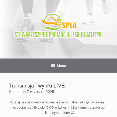
Skip
to
content
Menu
Transmisja i wyniki LIVE
Posted on
7 września 2025
Dzisiaj nasze święto – łapcie nasze oficjalne linki 😄 i w żadnym
wypadku nie klikajcie ⛔️❌⛔️ w jakieś linki w komentarzach od
trolli i innych takich 😉 !