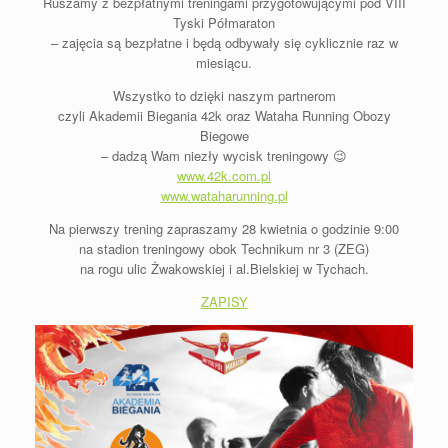
Ruszamy z bezpłatnymi treningami przygotowującymi pod VIII
Tyski Półmaraton
– zajęcia są bezpłatne i będą odbywały się cyklicznie raz w
miesiącu.
Wszystko to dzięki naszym partnerom
czyli Akademii Biegania 42k oraz Wataha Running Obozy
Biegowe
– dadzą Wam niezły wycisk treningowy 😉
www.42k.com.pl
www.wataharunning.pl
Na pierwszy trening zapraszamy 28 kwietnia o godzinie 9:00
na stadion treningowy obok Technikum nr 3 (ZEG)
na rogu ulic Żwakowskiej i al.Bielskiej w Tychach.
ZAPISY