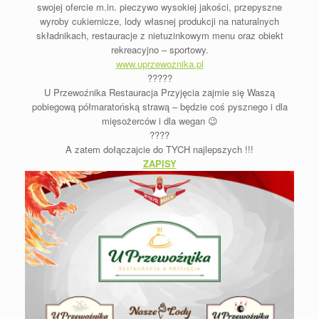
swojej ofercie m.in. pieczywo wysokiej jakości, przepyszne
wyroby cukiernicze, lody własnej produkcji na naturalnych
składnikach, restauracje z nietuzinkowym menu oraz obiekt
rekreacyjno – sportowy.
www.uprzewoznika.pl
?
?
?
?
?
U Przewoźnika Restauracja Przyjęcia
zajmie się Waszą
pobiegową półmaratońską strawą – będzie coś pysznego i dla
mięsożerców i dla wegan 😉
?
?
?
?
A zatem dołączajcie do TYCH najlepszych !!!
ZAPISY