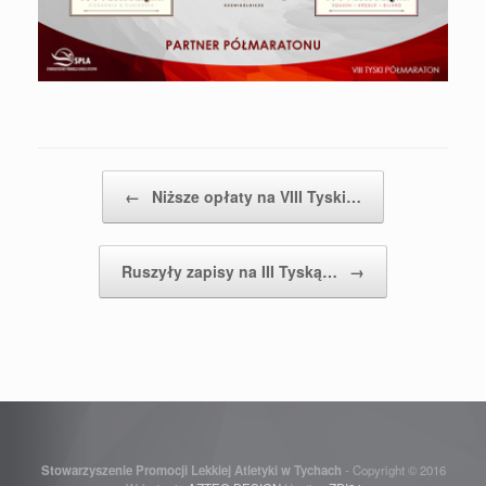
Post navigation
←
Niższe opłaty na VIII Tyski…
Ruszyły zapisy na III Tyską…
→
Stowarzyszenie Promocji Lekkiej Atletyki w Tychach
- Copyright © 2016