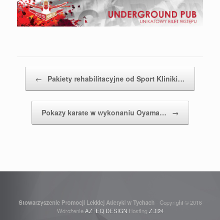
Post navigation
←
Pakiety rehabilitacyjne od Sport Kliniki…
Pokazy karate w wykonaniu Oyama…
→
Stowarzyszenie Promocji Lekkiej Atletyki w Tychach
- Copyright © 2016
Wdrożenie
AZTEQ DESIGN
Hosting
ZDI24