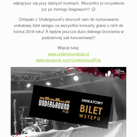
odprężysz się przy dobrych trunkach. Wszystko to oczywiście
już po treningu biegowym!!! 😉
Chłopaki z Underground’u dorzucili nam do rozlosowania
unikatowy bilet wstępu na wszystkie koncerty grane u nich do
końca 2018 roku! A będzie jeszcze dużo dobrego brzmienia w
podziemnej sali koncertowej!!!
Więcej tutaj:
www.undergroundpub.pl
www.facebook.com/UndergorundPub