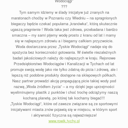
Wodociągi”
?
?
?
Tym samym idziemy w ślady inicjatyw już znanych na
maratonach choćby w Poznaniu czy Wiedniu – na spragnionych
biegaczy będzie czekać popularna „kranówka”, którą skutecznie
ugaszą pragnienie ! Woda taka jest zdrowa, przebadana i bardzo
smaczna – my sami pijemy wodę prosto z kranu od lat i mamy
się w najlepszym zdrowiu a i biegamy całkiem przyzwoicie.
Woda dostarczana przez „Tyskie Wodociągi” nadaje się do
spożycia bez konieczności gotowania. W świetle niezależnych
badań jakościowych należy do najlepszych w kraju. Rejonowe
Przedsiębiorstwo Wodociągów i Kanalizacji w Tychach od lat
promuje swoją wodę jako nie tylko zdatną do picia i zdrową, ale i
lepszą niż podobne produkty dostępne na sklepowych półkach.
Nasz partner prowadzi akcję propagującą picie takiej wody pod
nazwą „Woda żródłem życia” – a my dzięki jego uprzejmości
wyeliminujemy plastik z punktów i choć trochę odciążymy naszą
kochaną planetę, po której tak kochamy biegać!!!
„Tyskie Wodociągi”, które od zawsze związane są ze sportowymi
inicjatywami miasta znów pojawią się w miejscu, w którym sport
i aktywność fizyczna są najważniejsze!
www.rpwik.tychy.pl