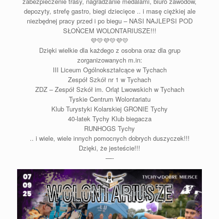
zabezpieczenie trasy, nagradzanie medalami, biuro zawodów,
depozyty, strefę gastro, biegi dziecięce .. i masę ciężkiej ale
niezbędnej pracy przed i po biegu – NASI NAJLEPSI POD
SŁOŃCEM WOLONTARIUSZE!!!
💜
💛
💜
💛
💜
💛
Dzięki wielkie dla każdego z osobna oraz dla grup
zorganizowanych m.in:
III Liceum Ogólnokształcące w Tychach
Zespół Szkół nr 1 w Tychach
ZDZ – Zespół Szkół im. Orląt Lwowskich w Tychach
Tyskie Centrum Wolontariatu
Klub Turystyki Kolarskiej GRONIE Tychy
40-latek Tychy Klub biegacza
RUNHOGS
Tychy
.. i wiele, wiele innych pomocnych dobrych duszyczek!!!
Dzięki, że jesteście!!!
—-