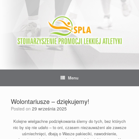
Skip
to
content
Menu
Wolontariusze – dziękujemy!
Posted on
29 września 2025
Kolejne wielgachne podziękowania ślemy do tych, bez których
nic by się nie udało – to oni, czasem niezauważeni ale zawsze
uśmiechnięci, dbają o Wasze pakieciki, nawodnienie,