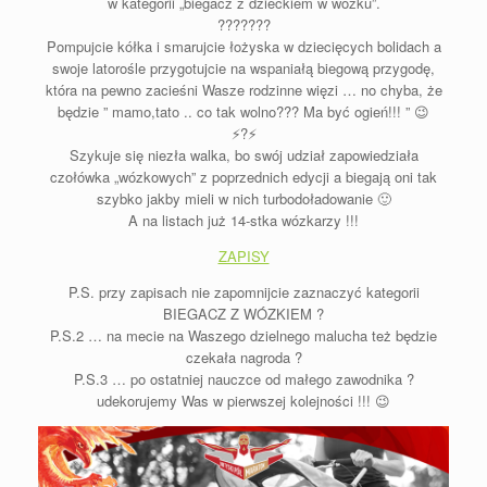
w kategorii „biegacz z dzieckiem w wózku”.
?‍??‍??‍?‍?
Pompujcie kółka i smarujcie łożyska w dziecięcych bolidach a
swoje latorośle przygotujcie na wspaniałą biegową przygodę,
która na pewno zacieśni Wasze rodzinne więzi … no chyba, że
będzie ” mamo,tato .. co tak wolno??? Ma być ogień!!! ” 😉
⚡️?⚡️
Szykuje się niezła walka, bo swój udział zapowiedziała
czołówka „wózkowych” z poprzednich edycji a biegają oni tak
szybko jakby mieli w nich turbodoładowanie 🙂
A na listach już 14-stka wózkarzy !!!
ZAPISY
P.S. przy zapisach nie zapomnijcie zaznaczyć kategorii
BIEGACZ Z WÓZKIEM ?
P.S.2 … na mecie na Waszego dzielnego malucha też będzie
czekała nagroda ?
P.S.3 … po ostatniej nauczce od małego zawodnika ?
udekorujemy Was w pierwszej kolejności !!! 😉