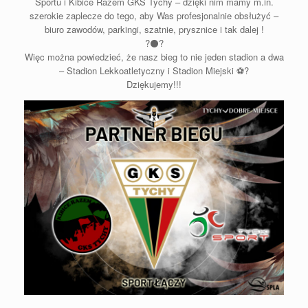
Sportu i Kibice Razem GKS Tychy – dzięki nim mamy m.in.
szerokie zaplecze do tego, aby Was profesjonalnie obsłużyć –
biuro zawodów, parkingi, szatnie, prysznice i tak dalej !
?⚫️?
Więc można powiedzieć, że nasz bieg to nie jeden stadion a dwa
– Stadion Lekkoatletyczny i Stadion Miejski ⚽️?
Dziękujemy!!!