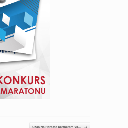
Czas Na Herbatę partnerem VII…
→