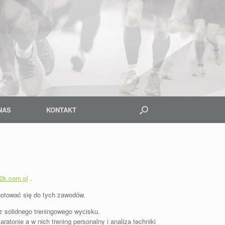
NAS
KONTAKT
2k.com.pl
.
gotować się do tych zawodów.
z solidnego treningowego wycisku.
ratonie a w nich trening pers
onalny i analiza techniki