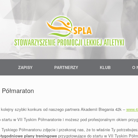
ZAPISY
PARTNERZY
KLUB
O 
i Półmaraton
olejny szybki konkurs od naszego partnera Akademii Biegania 42k –
www.4
o startu w VII Tyskim Półmaratonie i możesz pod profesjonalnym okiem przy
yskiego Półmaratonu zdjęcie i przekonaj nas, że to właśnie Ty potrzebujes
-tygodniowe plany treningowe
przygotowujące do startu w VII Tyskim Półma