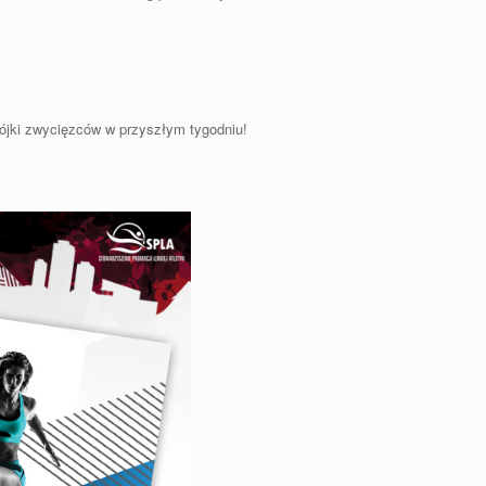
trójki zwycięzców w przyszłym tygodniu!