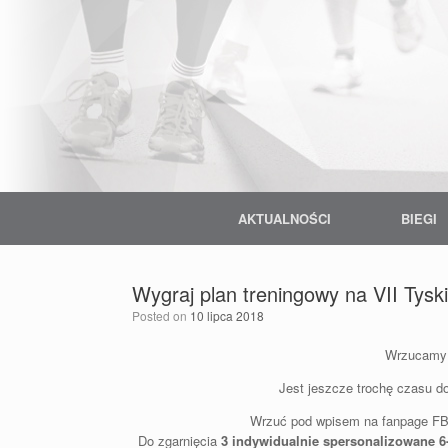
Skip
to
content
AKTUALNOŚCI
BIEGI
Wygraj plan treningowy na VII Tysk
Posted on
10 lipca 2018
Wrzucamy k
Jest jeszcze trochę czasu d
Wrzuć pod wpisem na fanpage FB T
Do zgarnięcia
3 indywidualnie spersonalizowane 6