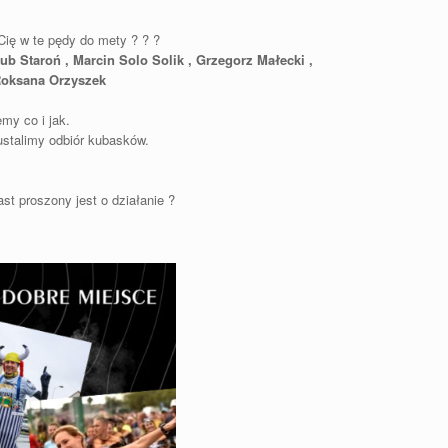
Cię w te pędy do mety ? ? ?
b Staroń , Marcin Solo Solik , Grzegorz Małecki ,
 Roksana Orzyszek
my co i jak.
stalimy odbiór kubasków.
ast proszony jest o działanie ?