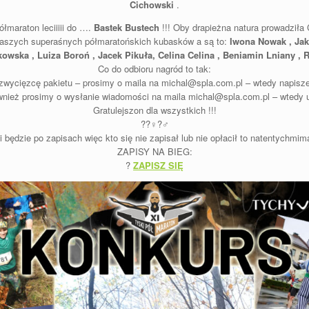
Cichowski
.
ółmaraton leciiiii do ….
Bastek Bustech
!!! Oby drapieżna natura prowadziła 
 naszych superaśnych półmaratońskich kubasków a są to:
Iwona Nowak , Jaku
owska , Luiza Boroń , Jacek Pikuła, Celina Celina , Beniamin Lniany ,
Co do odbioru nagród to tak:
zwycięzcę pakietu – prosimy o maila na michal@spla.com.pl – wtedy napisze
nież prosimy o wysłanie wiadomości na maila michal@spla.com.pl – wtedy u
Gratulejszon dla wszystkich !!!
??‍♀️?‍♂️
i będzie po zapisach więc kto się nie zapisał lub nie opłacił to natentychmim
ZAPISY NA BIEG:
?
ZAPISZ SIĘ