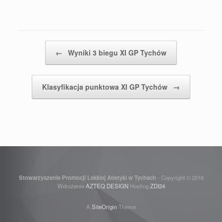
Post navigation
←
Wyniki 3 biegu XI GP Tychów
Klasyfikacja punktowa XI GP Tychów
→
Stowarzyszenie Promocji Lekkiej Atletyki w Tychach
- Copyright © 2016
Wdrożenie
AZTEQ DESIGN
Hosting
ZDI24
A
SiteOrigin
Theme