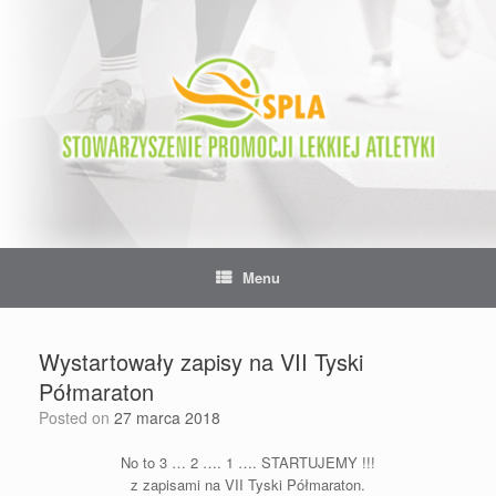
Skip
to
content
Menu
Wystartowały zapisy na VII Tyski
Półmaraton
Posted on
27 marca 2018
No to 3 … 2 …. 1 …. STARTUJEMY !!!
z zapisami na VII Tyski Półmaraton.