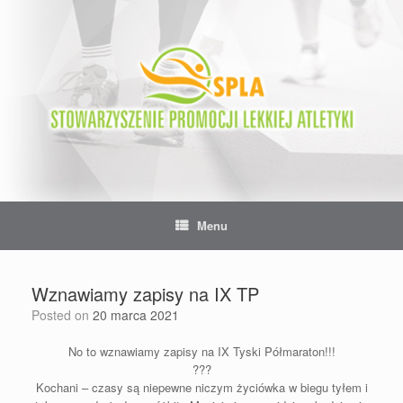
Skip
to
content
Menu
Wznawiamy zapisy na IX TP
Posted on
20 marca 2021
No to wznawiamy zapisy na IX Tyski Półmaraton!!!
???
Kochani – czasy są niepewne niczym życiówka w biegu tyłem i