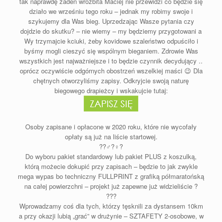
tak naprawdę żaden wróżbita Maciej nie przewidzi co będzie się
działo we wrześniu tego roku – jednak my robimy swoje i
szykujemy dla Was bieg. Uprzedzając Wasze pytania czy
dojdzie do skutku? – nie wiemy – my będziemy przygotowani a
Wy trzymajcie kciuki, żeby kovidowe szaleństwo odpuściło i
byśmy mogli cieszyć się wspólnym bieganiem. Zdrowie Was
wszystkich jest najważniejsze i to będzie czynnik decydujący ..
oprócz oczywiście odgórnych obostrzeń wszelkiej maści 😉 Dla
chętnych otworzyliśmy zapisy. Odkryjcie swoją naturę
biegowego drapieżcy i wskakujcie tutaj:
Osoby zapisane i opłacone w 2020 roku, które nie wycofały
opłaty są już na liście startowej.
??♂️?♀️?
Do wyboru pakiet standardowy lub pakiet PLUS z koszulką,
którą możecie dokupić przy zapisach – będzie to jak zwykle
mega wypas bo techniczny FULLPRINT z grafiką półmaratońską
na całej powierzchni – projekt już zapewne już widzieliście ?
???
Wprowadzamy coś dla tych, którzy tęsknili za dystansem 10km
a przy okazji lubią „grać” w drużynie – SZTAFETY 2-osobowe, w