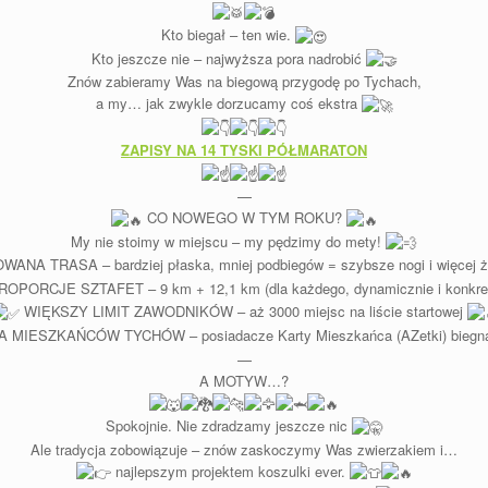
Kto biegał – ten wie.
Kto jeszcze nie – najwyższa pora nadrobić
Znów zabieramy Was na biegową przygodę po Tychach,
a my… jak zwykle dorzucamy coś ekstra
ZAPISY NA 14 TYSKI PÓŁMARATON
—
CO NOWEGO W TYM ROKU?
My nie stoimy w miejscu – my pędzimy do mety!
NA TRASA – bardziej płaska, mniej podbiegów = szybsze nogi i więcej 
PORCJE SZTAFET – 9 km + 12,1 km (dla każdego, dynamicznie i konkre
WIĘKSZY LIMIT ZAWODNIKÓW – aż 3000 miejsc na liście startowej
 MIESZKAŃCÓW TYCHÓW – posiadacze Karty Mieszkańca (AZetki) biegną
—
A MOTYW…?
Spokojnie. Nie zdradzamy jeszcze nic
Ale tradycja zobowiązuje – znów zaskoczymy Was zwierzakiem i…
najlepszym projektem koszulki ever.