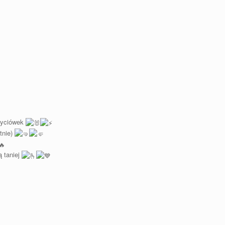
życiówek
tnie)
 taniej