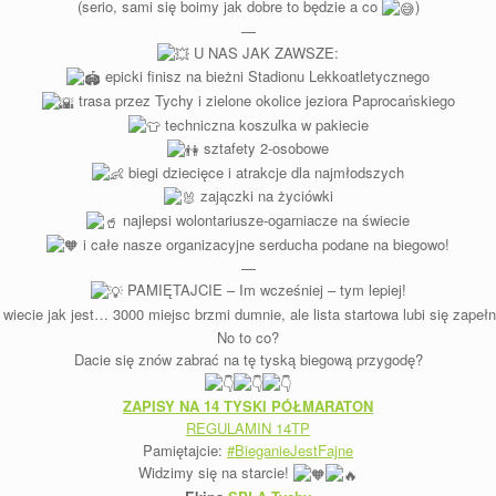
(serio, sami się boimy jak dobre to będzie a co
)
—
U NAS JAK ZAWSZE:
epicki finisz na bieżni Stadionu Lekkoatletycznego
trasa przez Tychy i zielone okolice jeziora Paprocańskiego
techniczna koszulka w pakiecie
sztafety 2-osobowe
biegi dziecięce i atrakcje dla najmłodszych
zajączki na życiówki
najlepsi wolontariusze-ogarniacze na świecie
i całe nasze organizacyjne serducha podane na biegowo!
—
PAMIĘTAJCIE – Im wcześniej – tym lepiej!
wiecie jak jest… 3000 miejsc brzmi dumnie, ale lista startowa lubi się zapełn
No to co?
Dacie się znów zabrać na tę tyską biegową przygodę?
ZAPISY NA 14 TYSKI PÓŁMARATON
REGULAMIN 14TP
Pamiętajcie:
#BieganieJestFajne
Widzimy się na starcie!