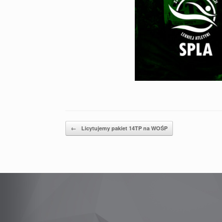
Post navigation
←
Licytujemy pakiet 14TP na WOŚP