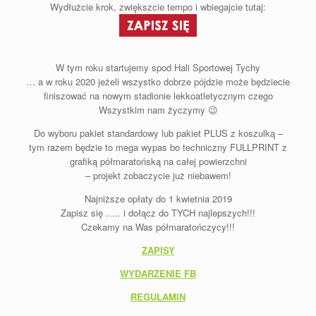
Wydłużcie krok, zwiększcie tempo i wbiegajcie tutaj:
W tym roku startujemy spod Hali Sportowej Tychy
… a w roku 2020 jeżeli wszystko dobrze pójdzie może będziecie
finiszować na nowym stadionie lekkoatletycznym czego
Wszystkim nam życzymy
😉
Do wyboru pakiet standardowy lub pakiet PLUS z koszulką –
tym razem będzie to mega wypas bo techniczny FULLPRINT z
grafiką półmaratońską na całej powierzchni
– projekt zobaczycie już niebawem!
Najniższe opłaty do 1 kwietnia 2019
Zapisz się ….. i dołącz do TYCH najlepszych!!!
Czekamy na Was półmaratończycy!!!
ZAPISY
WYDARZENIE FB
REGULAMIN