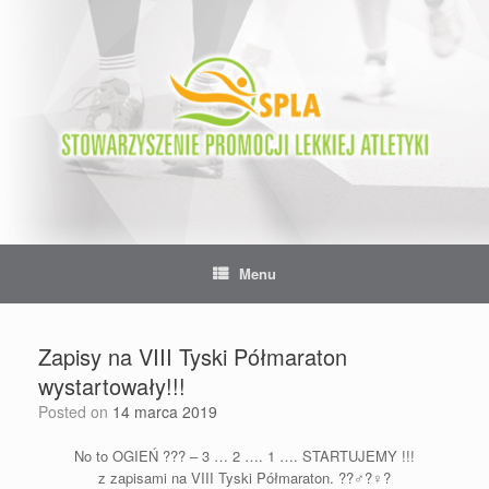
Skip
to
content
Menu
Zapisy na VIII Tyski Półmaraton
wystartowały!!!
Posted on
14 marca 2019
No to OGIEŃ
?
?
?
– 3 … 2 …. 1 …. STARTUJEMY !!!
z zapisami na VIII Tyski Półmaraton.
?
?
♂️
?
♀️
?