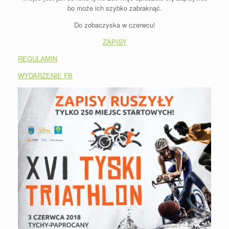
bo może ich szybko zabraknąć.
Do zobaczyska w czerwcu!
ZAPISY
REGULAMIN
WYDARZENIE FB