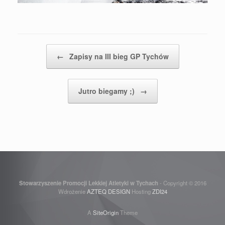
Post navigation
←
Zapisy na III bieg GP Tychów
Jutro biegamy ;)
→
Stowarzyszenie Promocji Lekkiej Atletyki w Tychach
- Copyright © 2016
Wdrożenie
AZTEQ DESIGN
Hosting
ZDI24
A
SiteOrigin
Theme