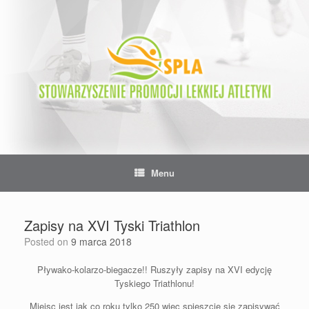
Skip
to
content
Menu
Zapisy na XVI Tyski Triathlon
Posted on
9 marca 2018
Pływako-kolarzo-biegacze!! Ruszyły zapisy na XVI edycję
Tyskiego Triathlonu!
Miejsc jest jak co roku tylko 250 więc spieszcie się zapisywać