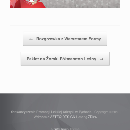
Post navigation
←
Rozgrzewka z Warsztatem Formy
Pakiet na Żorski Półmaraton Leśny
→
Stowarzyszenie Promocji Lekkiej Atletyki w Tychach
- Copyright © 2016
Wdrożenie
AZTEQ DESIGN
Hosting
ZDI24
A
SiteOrigin
Theme