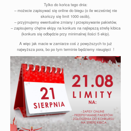
Tylko do końca tego dnia:
– możecie zapisywać się online do biegu (o ile wcześniej nie
skończy się limit 1000 osób),
– przyjmujemy ewentualne zmiany i przepisywanie pakietów,
– zapisujemy chętne ekipy na konkurs na najlepszą strefę kibica
(konkurs się odbędzie przy minimalnej ilości 5 ekip).
A więc jak macie w zamiarze coś z powyższych to już
najwyższa pora, bo po tym terminie będziemy nieugięci !