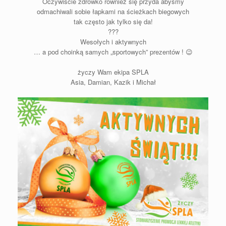
Oczywiście zdrówko również się przyda abyśmy
odmachiwali sobie łapkami na ścieżkach biegowych
tak często jak tylko się da!
???
Wesołych i aktywnych
… a pod choinką samych „sportowych” prezentów ! 😉
życzy Wam ekipa SPLA
Asia, Damian, Kazik i Michał