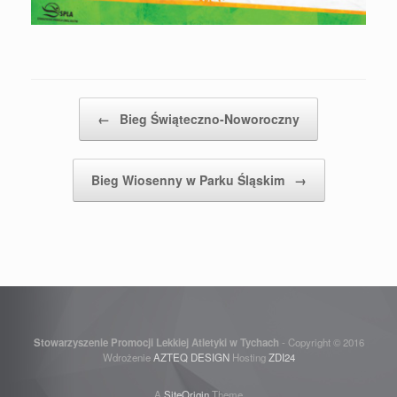
Post navigation
←
Bieg Świąteczno-Noworoczny
Bieg Wiosenny w Parku Śląskim
→
Stowarzyszenie Promocji Lekkiej Atletyki w Tychach
- Copyright © 2016
Wdrożenie
AZTEQ DESIGN
Hosting
ZDI24
A
SiteOrigin
Theme