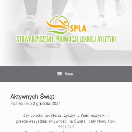
Skip
to
content
Menu
Aktywnych Świąt!
Posted on
23 grudnia 2021
Jak co roku tak i teraz, ż
yczymy
Wam wszystkim
przede wszystkim aktywności na Święta i cały Nowy Rok!
???‍♀️?‍♀️?