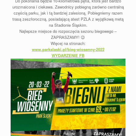
Do pokonania będzie 10-kilometrowa pętla, która jest bardzo
urozmaicona i ciekawa. Zawodnicy pobiegną zarówno centralną
częścią parku, jak i tą bardziej zalesioną. Pobiegniemy razem
trasą zeszłoroczną, posiadającą atest PZLA z wyjątkową metą
na Stadionie Śląskim.
Najlepsze miejsce do rozpoczęcia sezonu biegowego –
ZAPRASZAMY! 😉
Więcej na stronach:
www.parkslaski.pl/bieg-wiosenny-2022
WYDARZENIE FB