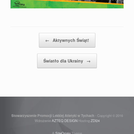
Post navigation
←
Aktywnych Świąt!
Światło dla Ukrainy
→
Stowarzyszenie Promocji Lekkiej Atletyki w Tychach
- Copyright © 2016
Wdrożenie
AZTEQ DESIGN
Hosting
ZDI24
A
SiteOrigin
Theme