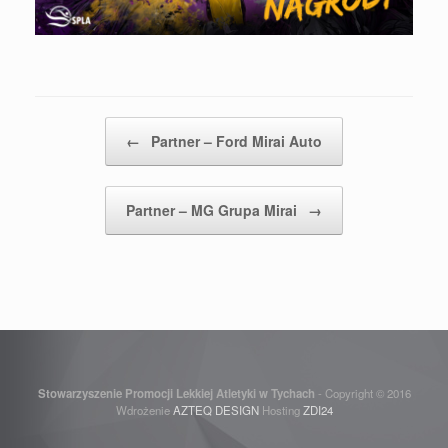
Post navigation
←
Partner – Ford Mirai Auto
Partner – MG Grupa Mirai
→
Stowarzyszenie Promocji Lekkiej Atletyki w Tychach
- Copyright © 2016
Wdrożenie
AZTEQ DESIGN
Hosting
ZDI24