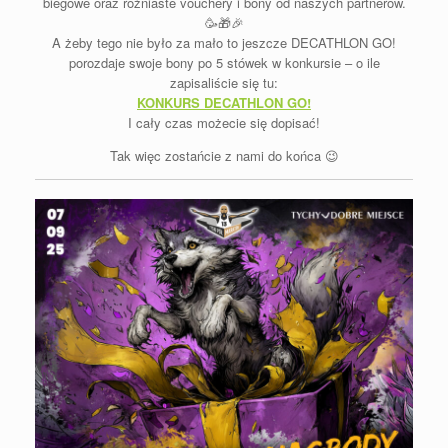
biegowe oraz różniaste vouchery i bony od naszych partnerów.
🥳🎁🎉
A żeby tego nie było za mało to jeszcze DECATHLON GO!
porozdaje swoje bony po 5 stówek w konkursie – o ile
zapisaliście się tu:
KONKURS DECATHLON GO!
I cały czas możecie się dopisać!
Tak więc zostańcie z nami do końca 😉