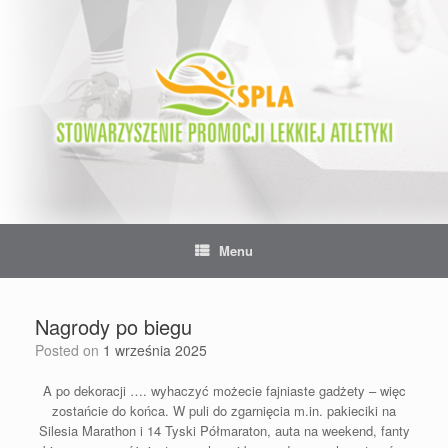
Skip
to
content
Menu
Nagrody po biegu
Posted on
1 września 2025
A po dekoracji …. wyhaczyć możecie fajniaste gadżety – więc
zostańcie do końca. W puli do zgarnięcia m.in. pakieciki na
Silesia Marathon i 14 Tyski Półmaraton, auta na weekend, fanty