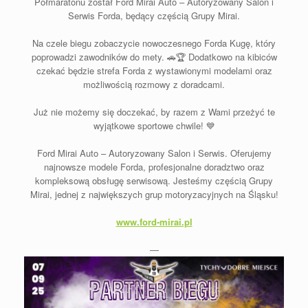
Półmaratonu został Ford Mirai Auto – Autoryzowany Salon i
Serwis Forda, będący częścią Grupy Mirai.
Na czele biegu zobaczycie nowoczesnego Forda Kugę, który
poprowadzi zawodników do mety. 🚗🏆 Dodatkowo na kibiców
czekać będzie strefa Forda z wystawionymi modelami oraz
możliwością rozmowy z doradcami.
Już nie możemy się doczekać, by razem z Wami przeżyć te
wyjątkowe sportowe chwile! 💙
Ford Mirai Auto – Autoryzowany Salon i Serwis. Oferujemy
najnowsze modele Forda, profesjonalne doradztwo oraz
kompleksową obsługę serwisową. Jesteśmy częścią Grupy
Mirai, jednej z największych grup motoryzacyjnych na Śląsku!
www.ford-mirai.pl
—