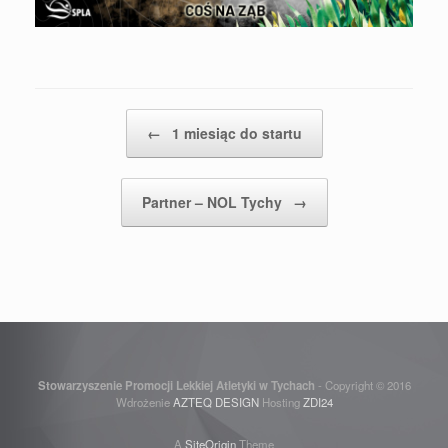
Post navigation
←
1 miesiąc do startu
Partner – NOL Tychy
→
Stowarzyszenie Promocji Lekkiej Atletyki w Tychach
- Copyright © 2016
Wdrożenie
AZTEQ DESIGN
Hosting
ZDI24
A
SiteOrigin
Theme