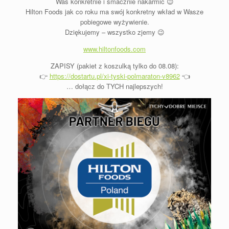
Was konkretnie i smacznie nakarmić 😉
Hilton Foods jak co roku ma swój konkretny wkład w Wasze
pobiegowe wyżywienie.
Dziękujemy – wszystko zjemy 😉
www.hiltonfoods.com
ZAPISY (pakiet z koszulką tylko do 08.08):
👉
https://dostartu.pl/xi-tyski-polmaraton-v8962
👈
… dołącz do TYCH najlepszych!