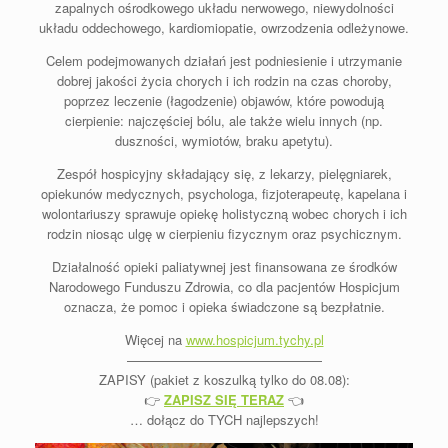
zapalnych ośrodkowego układu nerwowego, niewydolności
układu oddechowego, kardiomiopatie, owrzodzenia odleżynowe.
Celem podejmowanych działań jest podniesienie i utrzymanie
dobrej jakości życia chorych i ich rodzin na czas choroby,
poprzez leczenie (łagodzenie) objawów, które powodują
cierpienie: najczęściej bólu, ale także wielu innych (np.
duszności, wymiotów, braku apetytu).
Zespół hospicyjny składający się, z lekarzy, pielęgniarek,
opiekunów medycznych, psychologa, fizjoterapeutę, kapelana i
wolontariuszy sprawuje opiekę holistyczną wobec chorych i ich
rodzin niosąc ulgę w cierpieniu fizycznym oraz psychicznym.
Działalność opieki paliatywnej jest finansowana ze środków
Narodowego Funduszu Zdrowia, co dla pacjentów Hospicjum
oznacza, że pomoc i opieka świadczone są bezpłatnie.
Więcej na
www.hospicjum.tychy.pl
———————————————
ZAPISY (pakiet z koszulką tylko do 08.08):
👉
ZAPISZ SIĘ TERAZ
👈
… dołącz do TYCH najlepszych!