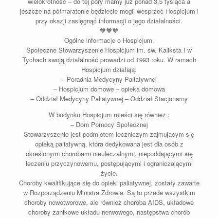
wielokrotność – do tej pory mamy już ponad 3,5 tysiąca a
jeszcze na półmaratonie będziecie mogli wesprzeć Hospicjum i
przy okazji zasięgnąć informacji o jego działalności.
🧡🧡🧡
Ogólne informacje o Hospicjum.
Społeczne Stowarzyszenie Hospicjum im. św. Kaliksta I w
Tychach swoją działalność prowadzi od 1993 roku. W ramach
Hospicjum działają:
– Poradnia Medycyny Paliatywnej
– Hospicjum domowe – opieka domowa
– Oddział Medycyny Paliatywnej – Oddział Stacjonarny
W budynku Hospicjum mieści się również :
– Dom Pomocy Społecznej
Stowarzyszenie jest podmiotem leczniczym zajmującym się
opieką paliatywną, która dedykowana jest dla osób z
określonymi chorobami nieuleczalnymi, niepoddającymi się
leczeniu przyczynowemu, postępującymi i ograniczającymi
życie.
Choroby kwalifikujące się do opieki paliatywnej, zostały zawarte
w Rozporządzeniu Ministra Zdrowia. Są to przede wszystkim
choroby nowotworowe, ale również choroba AIDS, układowe
choroby zanikowe układu nerwowego, następstwa chorób