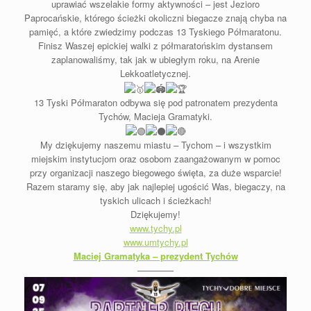
uprawiać wszelakie formy aktywności – jest Jezioro
Paprocańskie, którego ścieżki okoliczni biegacze znają chyba na
pamięć, a które zwiedzimy podczas 13 Tyskiego Półmaratonu.
Finisz Waszej epickiej walki z półmaratońskim dystansem
zaplanowaliśmy, tak jak w ubiegłym roku, na Arenie
Lekkoatletycznej.
13 Tyski Półmaraton odbywa się pod patronatem prezydenta
Tychów, Macieja Gramatyki.
My dziękujemy naszemu miastu – Tychom – i wszystkim
miejskim instytucjom oraz osobom zaangażowanym w pomoc
przy organizacji naszego biegowego święta, za duże wsparcie!
Razem staramy się, aby jak najlepiej ugościć Was, biegaczy, na
tyskich ulicach i ścieżkach!
Dziękujemy!
www.tychy.pl
www.umtychy.pl
Maciej Gramatyka – prezydent Tychów
————